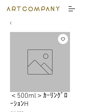
＜500ml＞ｶｰﾘﾝｸﾞﾛ
ｰｼｮﾝH