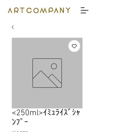
<250ml>ｲﾐｭﾗｲｽﾞｼｬ
ﾝﾌﾟｰ