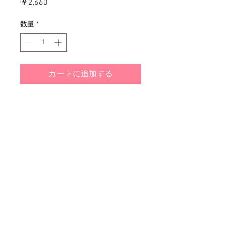
価
￥2,660
格
数量
*
カートに追加する
​(株)アート・カンパニー 山口県萩市椿東4487-1
© 2024 by art company.ltd