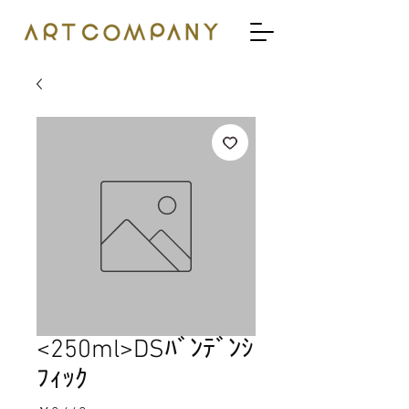
<250ml>DSﾊﾞﾝﾃﾞﾝｼ
ﾌｨｯｸ