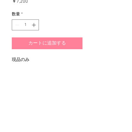
価
￥7,200
格
数量
*
カートに追加する
現品のみ
​(株)アート・カンパニー 山口県萩市椿東4487-1
© 2024 by art company.ltd