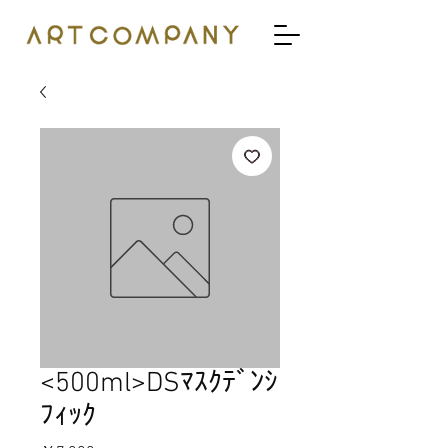
<500ml>DSﾏｽｸﾃﾞﾝｼ
ﾌｨｯｸ