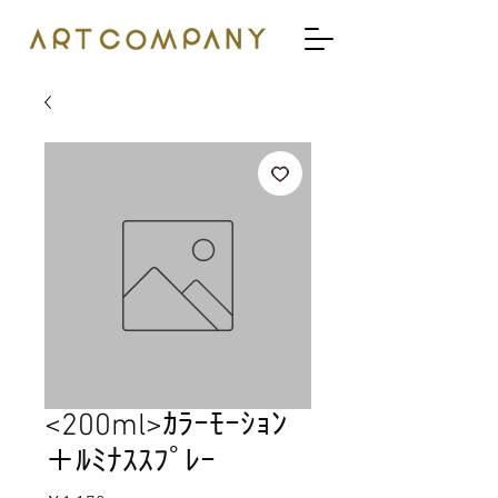
<200ml>ｶﾗｰﾓｰｼｮﾝ
＋ﾙﾐﾅｽｽﾌﾟﾚｰ