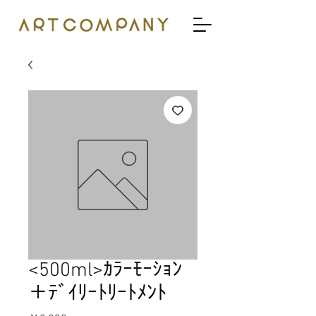
<500ml>ｶﾗｰﾓｰｼｮﾝ
＋ﾃﾞｲﾘｰﾄﾘｰﾄﾒﾝﾄ