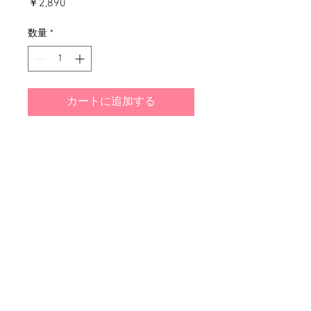
価
￥2,890
格
数量
*
カートに追加する
​(株)アート・カンパニー 山口県萩市椿東4487-1
© 2024 by art company.ltd