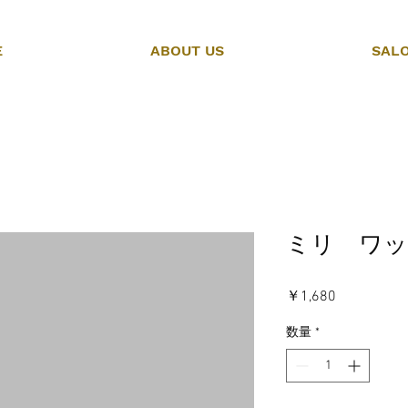
E
ABOUT US
SAL
ミリ ワ
価
￥1,680
格
数量
*