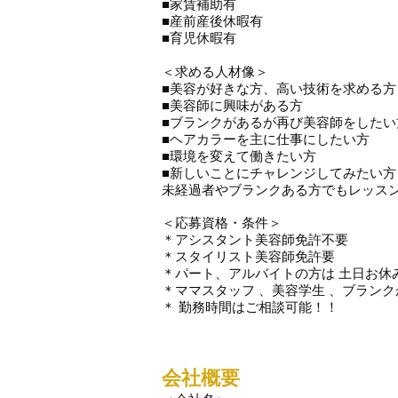
■家賃補助有
■産前産後休暇有
​■育児休暇有
＜求める人材像＞
■美容が好きな方、高い技術を求める方
■美容師に興味がある方
■ブランクがあるが再び美容師をしたい
■ヘアカラーを主に仕事にしたい方
■環境を変えて働きたい方
■新しいことにチャレンジしてみたい方
未経過者やブランクある方でもレッス
＜応募資格・条件＞
＊アシスタント美容師免許不要
＊スタイリスト美容師免許要
＊パート、アルバイトの方は 土日お休みO
＊ママスタッフ 、美容学生 、ブランク
＊ 勤務時間はご相談可能！！
会社概要