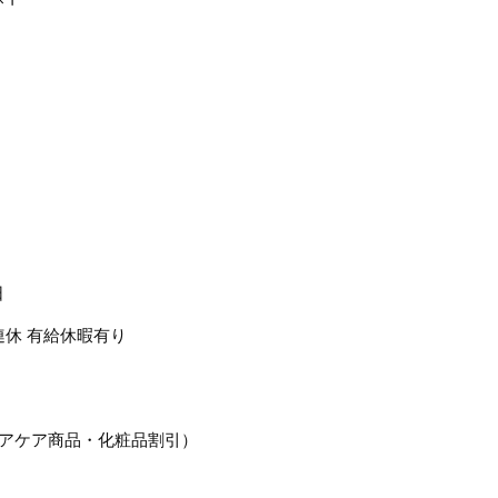
日
連休 有給休暇有り
ヘアケア商品・化粧品割引）